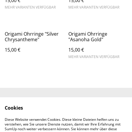
15,00 €
15,00 €
MEHR VARIANTEN VERFÜGBAR
MEHR VARIANTEN VERFÜGBAR
Origami Ohrringe "Silver
Origami Ohrringe
Chrysantheme"
"Asanoha Gold"
15,00 €
15,00 €
MEHR VARIANTEN VERFÜGBAR
Kontaktieren Sie uns
Rechtliche
Cookies
Bestimmungen
Datenschutzbestimm
Cookie-Richtlinie
Diese Website verwendet Cookies. Diese kleine Dateien helfen uns zu
ungen von SumUp
verstehen, wie Sie unsere Dienste nutzen, damit wir Ihre Erfahrung mit
Impressum
SumUp noch weiter verbessern können. Sie können mehr über diese