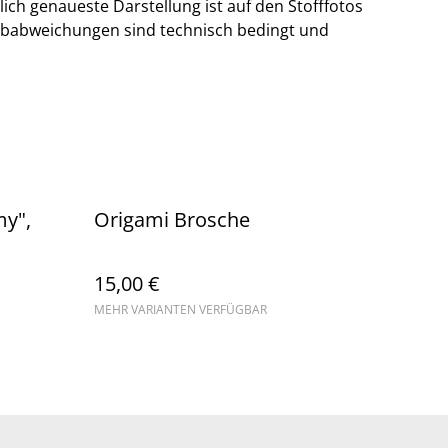
lich genaueste Darstellung ist auf den Stofffotos
rbabweichungen sind technisch bedingt und
my",
Origami Brosche
15,00 €
MEHR VARIANTEN VERFÜGBAR