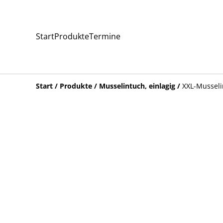
Start
Produkte
Termine
Start
/
Produkte
/
Musselintuch, einlagig
/
XXL-Musseli