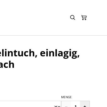
intuch, einlagig,
ach
MENGE