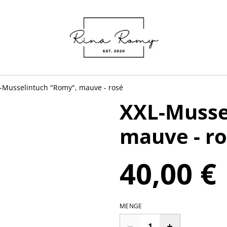
-Musselintuch "Romy", mauve - rosé
XXL-Musse
mauve - r
40,00 €
MENGE