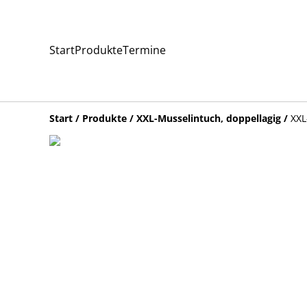
Start
Produkte
Termine
Start
/
Produkte
/
XXL-Musselintuch, doppellagig
/
XXL